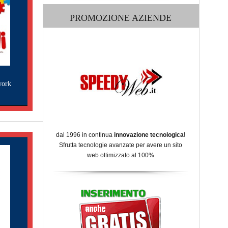
PROMOZIONE AZIENDE
work
dal 1996 in continua
innovazione tecnologica
!
Sfrutta tecnologie avanzate per avere un sito
web ottimizzato al 100%