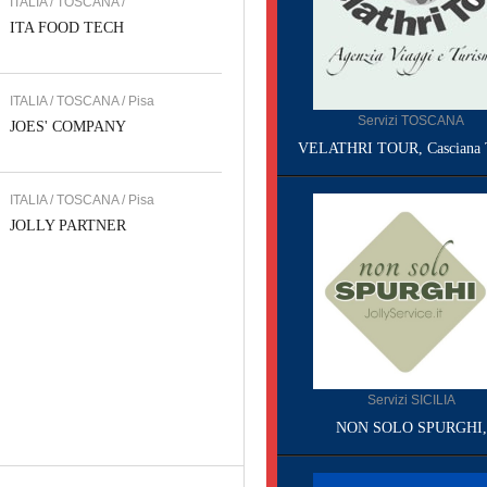
ITALIA / TOSCANA /
ITA FOOD TECH
ITALIA / TOSCANA / Pisa
Servizi TOSCANA
JOES' COMPANY
VELATHRI TOUR, Casciana 
ITALIA / TOSCANA / Pisa
JOLLY PARTNER
Servizi SICILIA
NON SOLO SPURGHI,