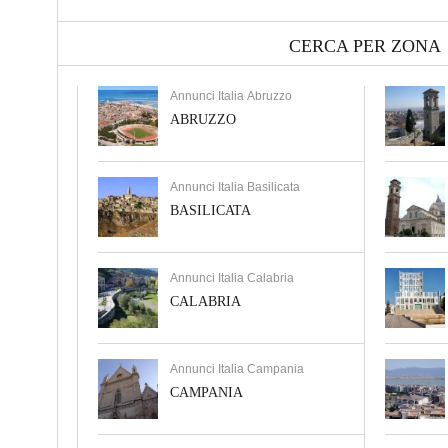
CERCA PER ZONA
Annunci Italia Abruzzo
ABRUZZO
Annunci Italia Basilicata
BASILICATA
Annunci Italia Calabria
CALABRIA
Annunci Italia Campania
CAMPANIA