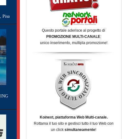
Pisa
Questo portale aderisce al progetto di
PROMOZIONE MULTI-CANALE
:
unico inserimento, multipla promozione!
ING
Koinext, piattaforma Web Multi-canale.
Rottama il tuo sito e gestisci tutto il tuo Web con
un click
simultaneamente
!