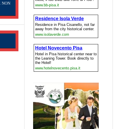
E NON