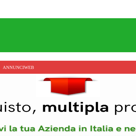
ANNUNCIWEB